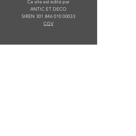
Ce site est édité par
ANTIC ET DECO
SIREN
301 846 010 00033
CGV