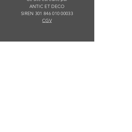
ANTIC ET DECO
SIREN
301 846 010 00033
CGV